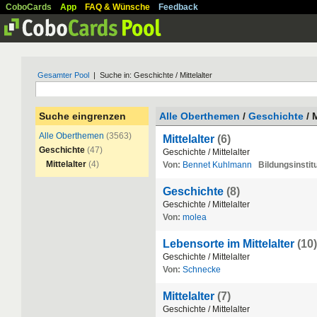
CoboCards
App
FAQ & Wünsche
Feedback
Gesamter Pool
| Suche in: Geschichte / Mittelalter
Suche eingrenzen
Alle Oberthemen
/
Geschichte
/ M
Alle Oberthemen
(3563)
Mittelalter
(6)
Geschichte
(47)
Geschichte
/
Mittelalter
Mittelalter
(4)
Von:
Bennet Kuhlmann
Bildungsinstitu
Geschichte
(8)
Geschichte
/
Mittelalter
Von:
molea
Lebensorte im Mittelalter
(10)
Geschichte
/
Mittelalter
Von:
Schnecke
Mittelalter
(7)
Geschichte
/
Mittelalter