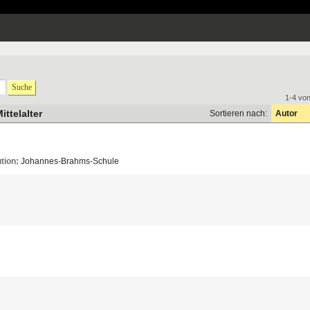
Suche
1-4 vo
ittelalter
Sortieren nach:
Autor
tion:
Johannes
-
Brahms
-
Schule