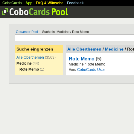
CoboCards
App
FAQ & Wünsche
Feedback
Gesamter Pool
| Suche in: Medicine / Rote Memo
Suche eingrenzen
Alle Oberthemen
/
Medicine
/ Ro
Alle Oberthemen
(3563)
Rote Memo
(5)
Medicine
(44)
Medicine
/
Rote
Memo
Rote Memo
(1)
Von:
CoboCards-User