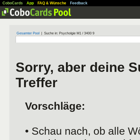
CoboCards
App
FAQ & Wünsche
Feedback
Gesamter Pool
| Suche in: Psycholgie M1 / 3400 9
Sorry, aber deine S
Treffer
Vorschläge:
• Schau nach, ob alle Wö