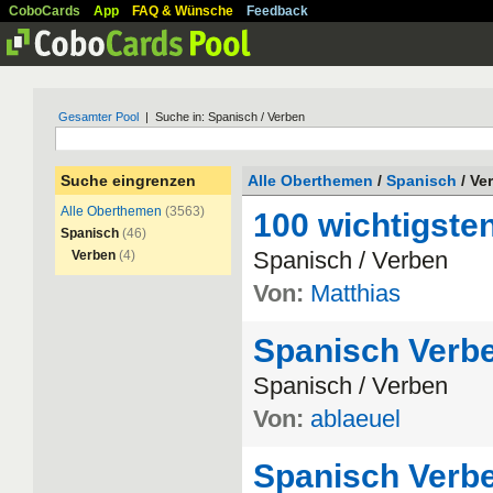
CoboCards
App
FAQ & Wünsche
Feedback
Gesamter Pool
| Suche in: Spanisch / Verben
Suche eingrenzen
Alle Oberthemen
/
Spanisch
/ Ve
Alle Oberthemen
(3563)
100 wichtigste
Spanisch
(46)
Spanisch
/
Verben
Verben
(4)
Von:
Matthias
Spanisch Verb
Spanisch
/
Verben
Von:
ablaeuel
Spanisch Verb