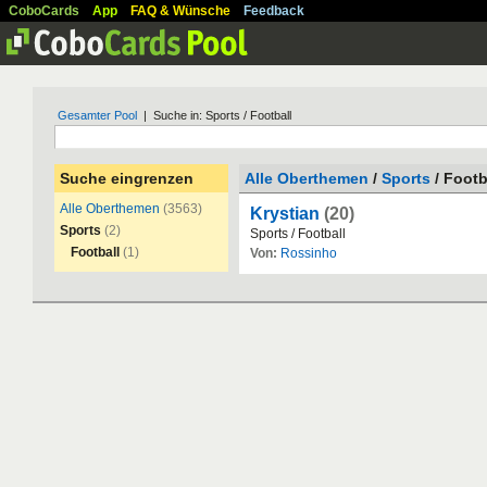
CoboCards
App
FAQ & Wünsche
Feedback
Gesamter Pool
| Suche in: Sports / Football
Suche eingrenzen
Alle Oberthemen
/
Sports
/ Footb
Alle Oberthemen
(3563)
Krystian
(20)
Sports
(2)
Sports
/
Football
Football
(1)
Von:
Rossinho