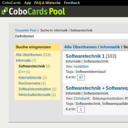
CoboCards
App
FAQ & Wünsche
Feedback
Gesamter Pool
| Suche in: Informatik / Softwaretechnik
Suche eingrenzen
Alle Oberthemen
/
Informatik
/ S
Alle Oberthemen
(119)
Softwaretechnik 1
(103)
Informatik
(7)
Informatik / Softwaretechnik
Softwaretechnik
(2)
Von:
noobMan
Tags:
Softwarelebenslauf
C++
(1)
Karte:
87
Internetdienste
(1)
Rechnernetze
(1)
Softwaretechnik + Softwareq
Softwarekonstruktion
(1)
Informatik / Softwaretechnik
Wirtschaftsinformatik
(1)
Von:
ChristianK
Bildungsinstitution:
R
Tags:
Softwaretechnik, Softwarequalitä
Karte:
1