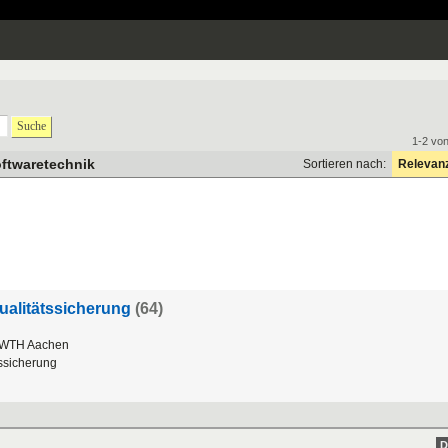
Suche
1-2 vo
oftwaretechnik
Sortieren nach:
Relevan
ualitätssicherung
(64)
WTH Aachen
tssicherung
D