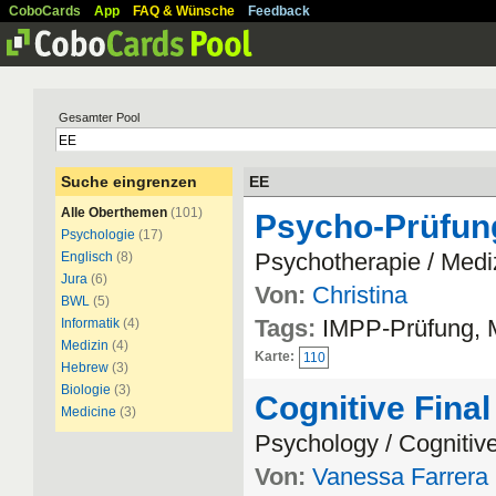
CoboCards
App
FAQ & Wünsche
Feedback
Gesamter Pool
Suche eingrenzen
EE
Alle Oberthemen
(101)
Psycho-Prüfun
Psychologie
(17)
Psychotherapie / Medi
Englisch
(8)
Jura
(6)
Von:
Christina
BWL
(5)
Tags:
IMPP-Prüfung, M
Informatik
(4)
Medizin
(4)
Karte:
110
Hebrew
(3)
Biologie
(3)
Cognitive Fina
Medicine
(3)
Psychology / Cognitiv
Von:
Vanessa Farrera