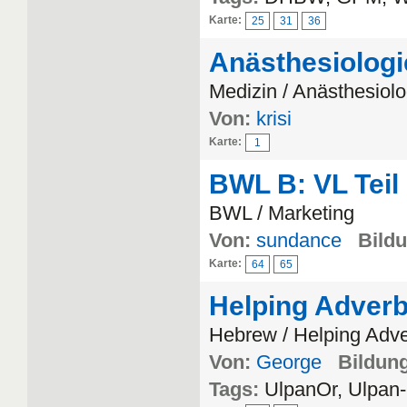
Karte:
25
31
36
Anästhesiologi
Medizin / Anästhesiolo
Von:
krisi
Karte:
1
BWL B: VL Teil
BWL / Marketing
Von:
sundance
Bildu
Karte:
64
65
Helping Adverb
Hebrew / Helping Adv
Von:
George
Bildung
Tags:
UlpanOr, Ulpa