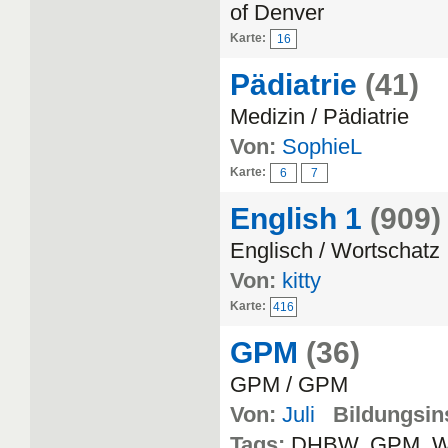
of Denver
Karte:
16
Pädiatrie
(41)
Medizin / Pädiatrie
Von:
SophieL
Karte:
6
7
English 1
(909)
Englisch / Wortschatz
Von:
kitty
Karte:
416
GPM
(36)
GPM / GPM
Von:
Juli
Bildungsins
Tags:
DHBW, GPM, 