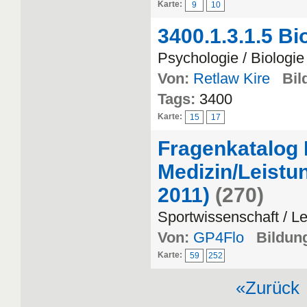
Karte:
9
10
3400.1.3.1.5 Bi
Psychologie / Biologie
Von:
Retlaw Kire
Bil
Tags:
3400
Karte:
15
17
Fragenkatalog 
Medizin/Leistu
2011)
(270)
Sportwissenschaft / L
Von:
GP4Flo
Bildung
Karte:
59
252
«Zurück