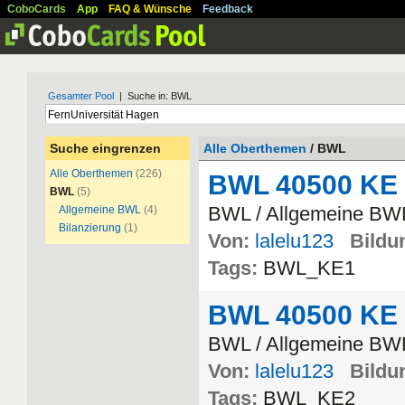
CoboCards
App
FAQ & Wünsche
Feedback
Gesamter Pool
| Suche in: BWL
Suche eingrenzen
Alle Oberthemen
/ BWL
Alle Oberthemen
(226)
BWL 40500 KE
BWL
(5)
BWL / Allgemeine BW
Allgemeine BWL
(4)
Bilanzierung
(1)
Von:
lalelu123
Bildun
Tags:
BWL_KE1
BWL 40500 KE
BWL / Allgemeine BW
Von:
lalelu123
Bildun
Tags:
BWL_KE2