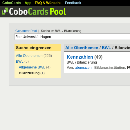
CoboCards
App
FAQ & Wünsche
Feedback
Gesamter Pool
| Suche in: BWL / Bilanzierung
Suche eingrenzen
Alle Oberthemen
/
BWL
/ Bilanzi
Alle Oberthemen
(226)
Kennzahlen
(49)
BWL
(5)
BWL / Bilanzierung
Allgemeine BWL
(4)
Von:
abumazen
Bildungsinstitution:
F
Bilanzierung
(1)