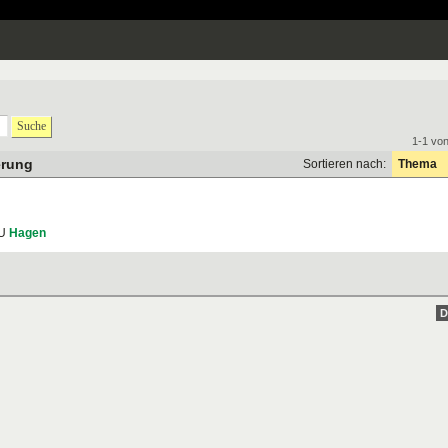
Suche
1-1 vo
erung
Sortieren nach:
Thema
U
Hagen
D