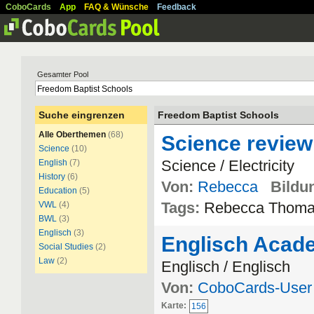
CoboCards
App
FAQ & Wünsche
Feedback
Gesamter Pool
Suche eingrenzen
Freedom Baptist Schools
Alle Oberthemen
(68)
Science review
Science
(10)
Science / Electricity
English
(7)
History
(6)
Von:
Rebecca
Bildun
Education
(5)
Tags:
Rebecca Thom
VWL
(4)
BWL
(3)
Englisch
(3)
Englisch Acade
Social Studies
(2)
Law
(2)
Englisch / Englisch
Von:
CoboCards-User
Karte:
156