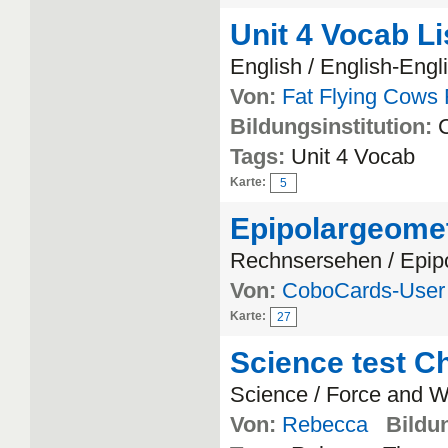
Unit 4 Vocab Li
English / English-Engl
Von:
Fat Flying Cows 
Bildungsinstitution:
C
Tags:
Unit 4 Vocab
Karte:
5
Epipolargeomet
Rechnsersehen / Epip
Von:
CoboCards-User
Karte:
27
Science test Ch
Science / Force and 
Von:
Rebecca
Bildun