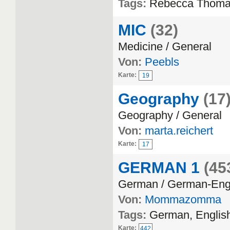
Tags:
Rebecca Thom
MIC
(32)
Medicine / General
Von:
Peebls
Karte:
19
Geography
(17
Geography / General
Von:
marta.reichert
Karte:
17
GERMAN 1
(45
German / German-Eng
Von:
Mommazomma
Tags:
German, Englis
Karte:
442