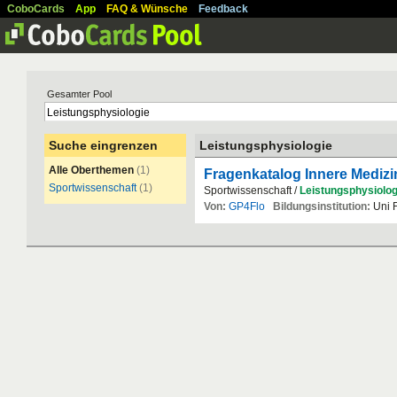
CoboCards
App
FAQ & Wünsche
Feedback
Gesamter Pool
Suche eingrenzen
Leistungsphysiologie
Alle Oberthemen
(1)
Fragenkatalog Innere Medizi
Sportwissenschaft
(1)
Sportwissenschaft /
Leistungsphysiolog
Von:
GP4Flo
Bildungsinstitution:
Uni F