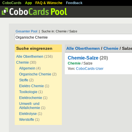
CoboCards
App
FAQ & Wünsche
Feedback
Gesamter Pool
| Suche in: Chemie / Salze
Suche eingrenzen
Alle Oberthemen
/
Chemie
/ Salz
Alle Oberthemen
(156)
Chemie-Salze
(20)
Chemie
(30)
Chemie
/ Salze
Allgemein
(4)
Von:
CoboCards-User
Organische Chemie
(2)
Stoffe
(2)
Elektro Chemie
(1)
Toxikologie
(1)
Elektrochemie
(1)
Umwelt- und
Abfallchemie
(1)
Elektrolyse
(1)
Werstoffe
(1)