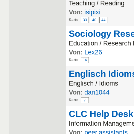
Teaching / Reading
Von:
isipixi
Karte:
33
40
44
Sociology Res
Education / Research
Von:
Lex26
Karte:
16
Englisch Idiom
Englisch / Idioms
Von:
dari1044
Karte:
7
CLC Help Desk
Information Manageme
Von:
peer.assistants