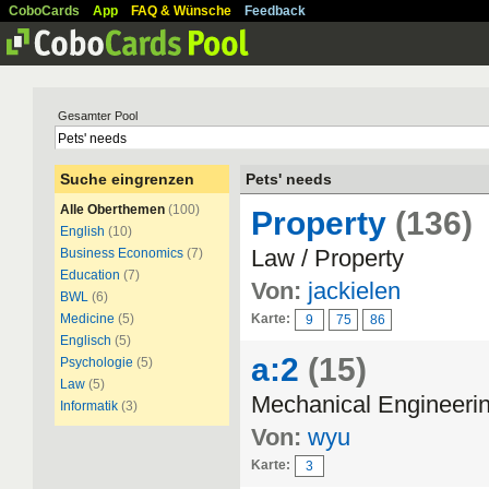
CoboCards
App
FAQ & Wünsche
Feedback
Gesamter Pool
Suche eingrenzen
Pets' needs
Alle Oberthemen
(100)
Property
(136)
English
(10)
Law / Property
Business Economics
(7)
Education
(7)
Von:
jackielen
BWL
(6)
Medicine
(5)
Karte:
9
75
86
Englisch
(5)
a:2
(15)
Psychologie
(5)
Law
(5)
Mechanical Engineerin
Informatik
(3)
Von:
wyu
Karte:
3