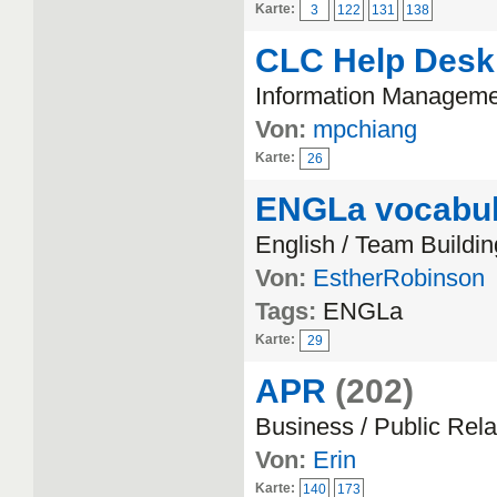
Karte:
3
122
131
138
CLC Help Desk
Information Managem
Von:
mpchiang
Karte:
26
ENGLa vocabul
English / Team Buildin
Von:
EstherRobinson
Tags:
ENGLa
Karte:
29
APR
(202)
Business / Public Rela
Von:
Erin
Karte:
140
173