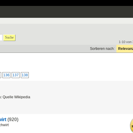
Suche
1-10 von 
Sortieren nach:
Relevan
5
136
137
138
n:
Quelle Wikipedia
irt
(920)
chwirt