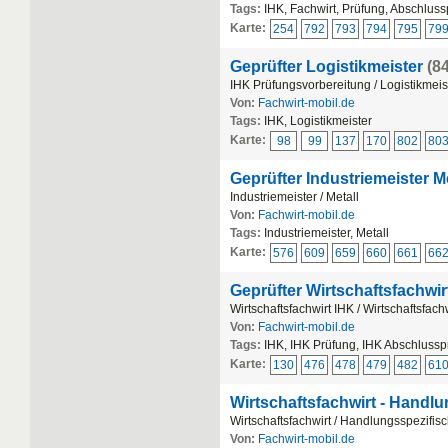
Tags:
IHK, Fachwirt, Prüfung, Abschlus
Karte:
254
792
793
794
795
79
Geprüfter Logistikmeister
(8
IHK Prüfungsvorbereitung / Logistikmeis
Von:
Fachwirt-mobil.de
Tags:
IHK, Logistikmeister
Karte:
98
99
137
170
802
80
Geprüfter Industriemeister Me
Industriemeister / Metall
Von:
Fachwirt-mobil.de
Tags:
Industriemeister, Metall
Karte:
576
609
659
660
661
66
Geprüfter Wirtschaftsfachwirt
Wirtschaftsfachwirt IHK / Wirtschaftsfach
Von:
Fachwirt-mobil.de
Tags:
IHK, IHK Prüfung, IHK Abschlussp
Karte:
130
476
478
479
482
61
Wirtschaftsfachwirt - Handlu
Wirtschaftsfachwirt / Handlungsspezifisc
Von:
Fachwirt-mobil.de