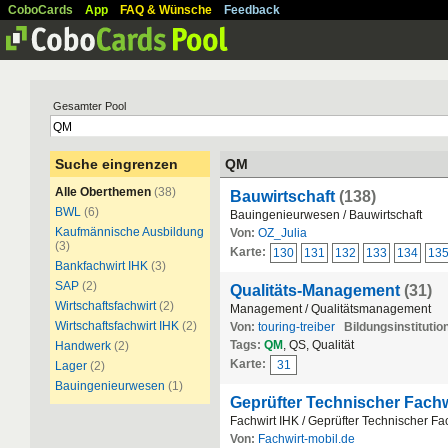
CoboCards
App
FAQ & Wünsche
Feedback
Gesamter Pool
Suche eingrenzen
QM
Alle Oberthemen
(38)
Bauwirtschaft
(138)
BWL
(6)
Bauingenieurwesen / Bauwirtschaft
Kaufmännische Ausbildung
Von:
OZ_Julia
(3)
Karte:
130
131
132
133
134
13
Bankfachwirt IHK
(3)
SAP
(2)
Qualitäts-Management
(31)
Wirtschaftsfachwirt
(2)
Management / Qualitätsmanagement
Wirtschaftsfachwirt IHK
(2)
Von:
touring-treiber
Bildungsinstitutio
Tags:
QM
, QS, Qualität
Handwerk
(2)
Karte:
31
Lager
(2)
Bauingenieurwesen
(1)
Geprüfter Technischer Fachw
Fachwirt IHK / Geprüfter Technischer Fa
Von:
Fachwirt-mobil.de