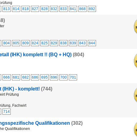
sprüfung
9
813
814
818
827
828
832
833
841
868
892
48)
ter
3
804
805
809
824
825
829
838
839
843
844
tall (IHK) komplett !! (BQ + HQ)
(804)
2
666
681
682
686
695
696
700
701
 (IHK) - komplett!
(744)
wirt Prüfung
rüfung, Fachwirt
0
714
ngsspezifische Qualifikationen
(302)
he Qualifikationen