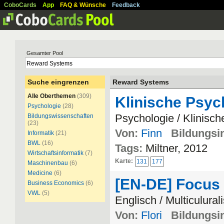
CoboCards
App
FAQ & Wünsche
Feedback
Gesamter Pool
Suche eingrenzen
Reward Systems
Alle Oberthemen
(309)
Klinische Psych
Psychologie
(28)
Psychologie / Klinisc
Bildungswissenschaften
(23)
Von:
Finn
Bildungsin
Informatik
(21)
BWL
(16)
Tags:
Miltner, 2012
Wirtschaftsinformatik
(7)
Karte:
131
177
Maschinenbau
(6)
Medicine
(6)
[EN-DE] Focus 
Business Economics
(6)
VWL
(5)
Englisch / Multiculura
Von:
Flori
Bildungsin