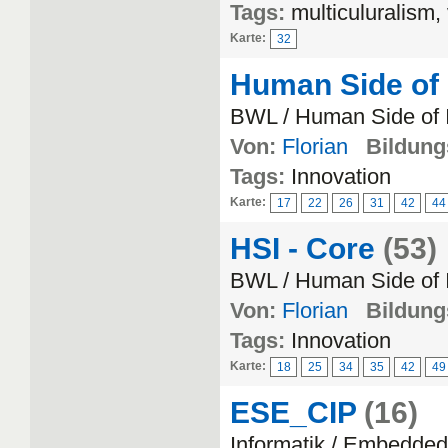
Tags:
multiculuralism,
Karte:
32
Human Side of 
BWL / Human Side of 
Von:
Florian
Bildungs
Tags:
Innovation
Karte:
17
22
26
31
42
44
HSI - Core
(53)
BWL / Human Side of 
Von:
Florian
Bildungs
Tags:
Innovation
Karte:
18
25
34
35
42
49
ESE_CIP
(16)
Informatik / Embedde