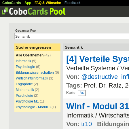
CoboCards
App
FAQ & Wünsche
Feedback
Gesamter Pool
Suche eingrenzen
Semantik
Alle Oberthemen
(42)
[4] Verteile Sy
Informatik
(9)
Verteilte Systeme / Ve
Psychologie
(6)
Bildungswissenschaften
(6)
Von:
@destructive_in
Wirtschaftsinformatik
(3)
Tags:
Prof. Dr. Ratz, 
Logopädie
(2)
Mathematik
(2)
Karte:
84
Psycholgie
(2)
Psycholgie M1
(1)
WInf - Modul 3
Psychologie - Modul 3
(1)
Informatik / Wirtschaft
Von:
tr10
Bildungsin