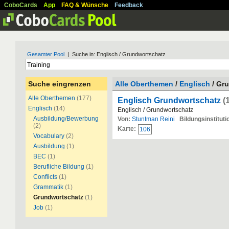
CoboCards
App
FAQ & Wünsche
Feedback
Gesamter Pool
| Suche in: Englisch / Grundwortschatz
Suche eingrenzen
Alle Oberthemen
/
Englisch
/ Gr
Alle Oberthemen
(177)
Englisch Grundwortschatz
(
Englisch
(14)
Englisch / Grundwortschatz
Ausbildung/Bewerbung
Von:
Stuntman Reini
Bildungsinstituti
(2)
Karte:
106
Vocabulary
(2)
Ausbildung
(1)
BEC
(1)
Berufliche Bildung
(1)
Conflicts
(1)
Grammatik
(1)
Grundwortschatz
(1)
Job
(1)