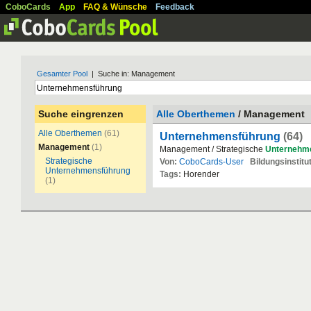
CoboCards
App
FAQ & Wünsche
Feedback
Gesamter Pool
| Suche in: Management
Suche eingrenzen
Alle Oberthemen
/ Management
Alle Oberthemen
(61)
Unternehmensführung
(64)
Management
(1)
Management / Strategische
Unternehm
Strategische
Von:
CoboCards-User
Bildungsinstitut
Unternehmensführung
Tags:
Horender
(1)