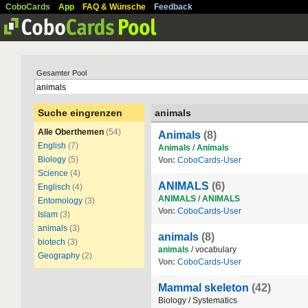
CoboCards
App
FAQ & Wünsche
Feedback
Gesamter Pool
Suche eingrenzen
animals
Alle Oberthemen
(54)
Animals
(8)
English
(7)
Animals
/
Animals
Biology
(5)
Von:
CoboCards-User
Science
(4)
ANIMALS
(6)
Englisch
(4)
ANIMALS
/
ANIMALS
Entomology
(3)
Von:
CoboCards-User
Islam
(3)
animals
(3)
animals
(8)
biotech
(3)
animals
/ vocabulary
Geography
(2)
Von:
CoboCards-User
Mammal skeleton
(42)
Biology / Systematics