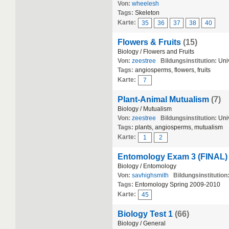
Von:
wheelesh
Tags:
Skeleton
Karte:
35
36
37
38
40
Flowers & Fruits
(15)
Biology / Flowers and Fruits
Von:
zeestree
Bildungsinstitution:
Univ
Tags:
angiosperms, flowers, fruits
Karte:
7
Plant-Animal Mutualism
(7)
Biology / Mutualism
Von:
zeestree
Bildungsinstitution:
Univ
Tags:
plants, angiosperms, mutualism
Karte:
1
2
Entomology Exam 3 (FINAL)
Biology / Entomology
Von:
savhighsmith
Bildungsinstitution
Tags:
Entomology Spring 2009-2010
Karte:
45
Biology Test 1
(66)
Biology / General