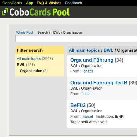
CoboCards
App
FAQ & Wishes
Feedback
Whole Pool
| Search in: BWL / Organisation
Filter search
All main topics
/
BWL
/ Organisa
All main topics
(3563)
Orga und Führung
(34)
BWL
(131)
BWL
/
Organisation
Organisation
(3)
From:
lichatte
Orga und Führung Teil B
(39
BWL
/
Organisation
From:
lichatte
BeFü2
(50)
BWL
/
Organisation
From:
marcel
Institution:
IEHK
Tags:
bef
ü
wiese
rwth