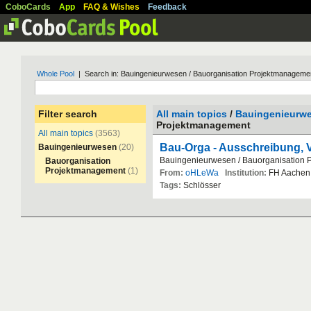
CoboCards
App
FAQ & Wishes
Feedback
Whole Pool
| Search in: Bauingenieurwesen / Bauorganisation Projektmanageme
Filter search
All main topics
/
Bauingenieurw
Projektmanagement
All main topics
(3563)
Bau-Orga - Ausschreibung, 
Bauingenieurwesen
(20)
Bauingenieurwesen
/
Bauorganisation
Bauorganisation
Projektmanagement
(1)
From:
oHLeWa
Institution:
FH
Aachen
Tags:
Schl
ö
sser