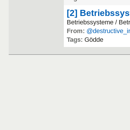
[2] Betriebss
Betriebssysteme
/
Bet
From:
@destructive_i
Tags:
G
ö
dde