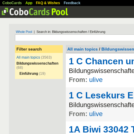
CoboCards
App
FAQ & Wishes
Feedback
Whole Pool
| Search in: Bildungswissenschaften / Einführung
Filter search
All main topics
/
Bildungswissen
All main topics
(3563)
1 C Chancen u
Bildungswissenschaften
(68)
Bildungswissenschaft
Einführung
(19)
From:
ulive
1 C Lesekurs E
Bildungswissenschaft
From:
ulive
1A Biwi 33042 T