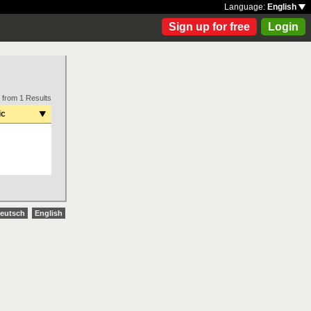
Language:
English
Sign up for free
Login
 from 1 Results
ic
eutsch
English