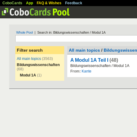
CoboCards
App
FAQ & Wishes
Feedback
Whole Pool
| Search in: Bildungswissenschaften / Modul 1A
Filter search
All main topics
/
Bildungswissen
All main topics
(3563)
A Modul 1A Teil I
(48)
Bildungswissenschaften
Bildungswissenschaften
/
Modul
1A
(68)
From:
Kante
Modul 1A
(1)