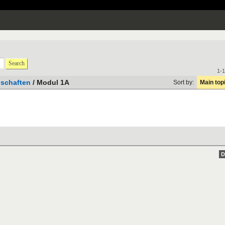
Search
1-1
schaften
/ Modul 1A
Sort by:
Main top
D