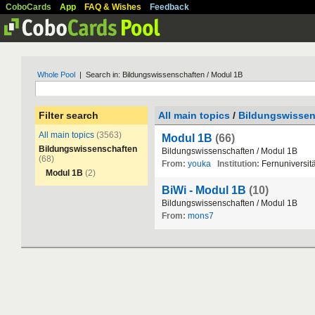
CoboCards
App
FAQ & Wishes
Feedback
Whole Pool
| Search in: Bildungswissenschaften / Modul 1B
Filter search
All main topics
/
Bildungswissen
All main topics
(3563)
Modul 1B
(66)
Bildungswissenschaften
Bildungswissenschaften
/
Modul
1B
(68)
From:
youka
Institution:
Fernuniversit
Modul 1B
(2)
BiWi - Modul 1B
(10)
Bildungswissenschaften
/
Modul
1B
From:
mons7