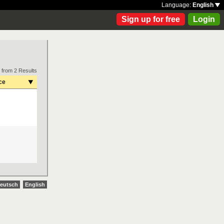
Language:
English
Sign up for free
Login
 from 2 Results
ce
eutsch
English