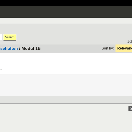
Search
1-2
schaften
/ Modul 1B
Sort by:
Relevan
ä
t
D