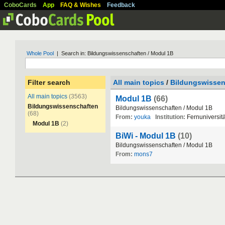
CoboCards
App
FAQ & Wishes
Feedback
Whole Pool
| Search in: Bildungswissenschaften / Modul 1B
Filter search
All main topics
/
Bildungswissen
All main topics
(3563)
Modul 1B
(66)
Bildungswissenschaften
Bildungswissenschaften
/
Modul
1B
(68)
From:
youka
Institution:
Fernuniversit
Modul 1B
(2)
BiWi - Modul 1B
(10)
Bildungswissenschaften
/
Modul
1B
From:
mons7