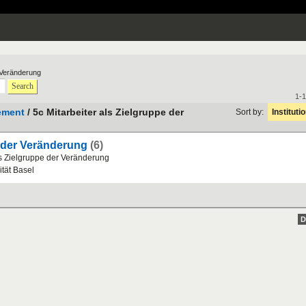
 Veränderung
Search
1-1
ement
/ 5c Mitarbeiter als Zielgruppe der
Sort by:
Instituti
e der Veränderung
(6)
s
Zielgruppe
der
Ver
ä
nderung
it
ä
t
Basel
D