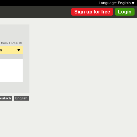
Language:
English
Sign up for free
Login
 from 1 Results
on
eutsch
English