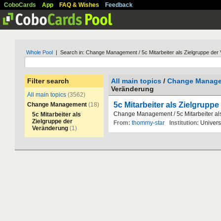
CoboCards
App
FAQ & Wishes
Feedback
Whole Pool
| Search in: Change Management / 5c Mitarbeiter als Zielgruppe der
Filter search
All main topics
/
Change Manag
Veränderung
All main topics
(3562)
5c Mitarbeiter als Zielgrupp
Change Management
(18)
Change
Management
/
5c
Mitarbeiter
al
5c Mitarbeiter als
Zielgruppe der
From:
thommy-star
Institution:
Univers
Veränderung
(1)