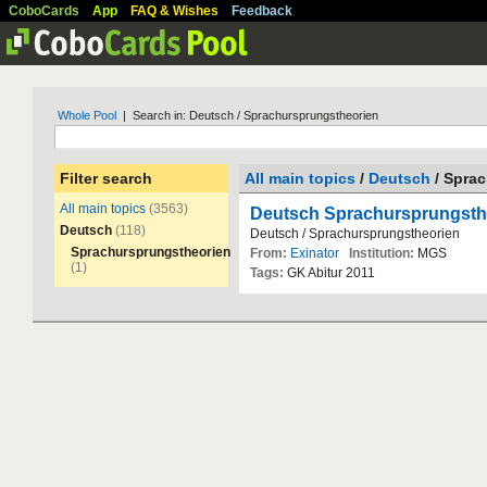
CoboCards
App
FAQ & Wishes
Feedback
Whole Pool
| Search in: Deutsch / Sprachursprungstheorien
Filter search
All main topics
/
Deutsch
/ Spra
All main topics
(3563)
Deutsch Sprachursprungsth
Deutsch
(118)
Deutsch
/
Sprachursprungstheorien
Sprachursprungstheorien
From:
Exinator
Institution:
MGS
(1)
Tags:
GK
Abitur
2011