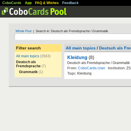
CoboCards
App
FAQ & Wishes
Feedback
Whole Pool
| Search in: Deutsch als Fremdsprache / Grammatik
Filter search
All main topics
/
Deutsch als Fr
All main topics
(3563)
Kleidung
(8)
Deutsch als
Deutsch
als
Fremdsprache
/
Grammatik
Fremdsprache
(7)
From:
CoboCards-User
Institution:
ZS
Grammatik
(1)
Tags:
Kleidung