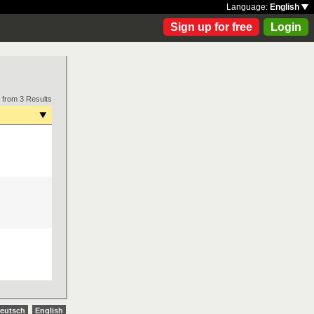
Language:
English
Sign up for free
Login
 from 3 Results
eutsch
English