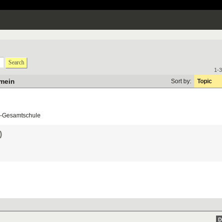
Search
1-3
emein
Sort by:
Topic
-
Gesamtschule
)
D