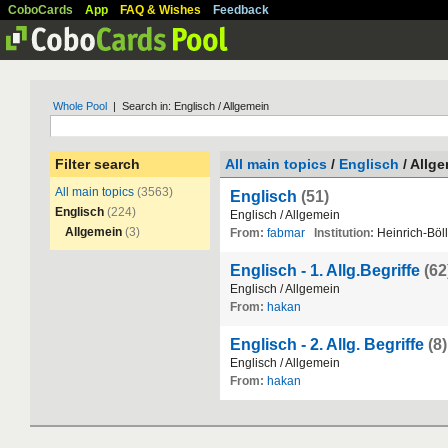
CoboCards
App
FAQ & Wishes
Feedback
Whole Pool
| Search in: Englisch / Allgemein
Filter search
All main topics
/
Englisch
/ Allg
All main topics
(3563)
Englisch
(51)
Englisch
(224)
Englisch
/
Allgemein
Allgemein
(3)
From:
fabmar
Institution:
Heinrich
-
B
ö
ll
Englisch - 1. Allg.Begriffe
(62
Englisch
/
Allgemein
From:
hakan
Englisch - 2. Allg. Begriffe
(8)
Englisch
/
Allgemein
From:
hakan