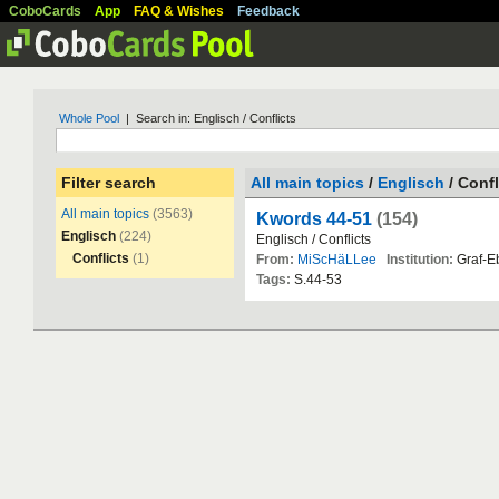
CoboCards
App
FAQ & Wishes
Feedback
Whole Pool
| Search in: Englisch / Conflicts
Filter search
All main topics
/
Englisch
/ Confl
All main topics
(3563)
Kwords 44-51
(154)
Englisch
(224)
Englisch
/
Conflicts
Conflicts
(1)
From:
MiScHäLLee
Institution:
Graf
-
E
Tags:
S
.
44
-
53