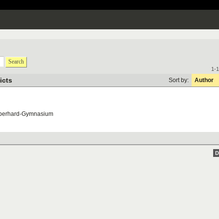
Search
1-1
icts
Sort by:
Author
berhard
-
Gymnasium
D