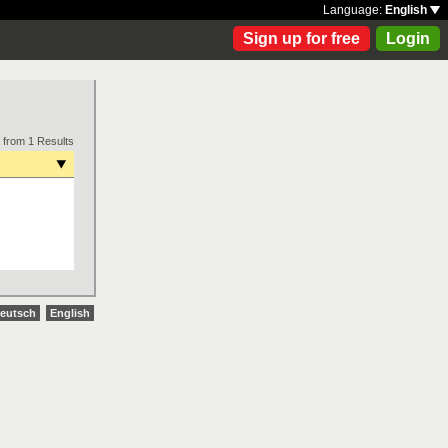
Language:
English
Sign up for free
Login
 from 1 Results
eutsch
English