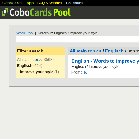
CoboCards
App
FAQ & Wishes
Feedback
Whole Pool
| Search in: Englisch / Improve your style
Filter search
All main topics
/
Englisch
/ Impro
All main topics
(3563)
English - Words to improve y
Englisch
(224)
Englisch
/
Improve
your
style
Improve your style
(1)
From:
je.l