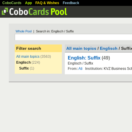
CoboCards
App
FAQ & Wishes
Feedback
Whole Pool
| Search in: Englisch / Suffix
Filter search
All main topics
/
Englisch
/ Suffi
All main topics
(3563)
English: Suffix
(49)
Englisch
(224)
Englisch
/
Suffix
Suffix
(1)
From:
Ati
Institution:
KVZ
Business
Sc