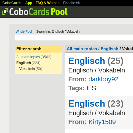
CoboCards
App
FAQ & Wishes
Feedback
Whole Pool
| Search in: Englisch / Vokabeln
Filter search
All main topics
/
Englisch
/ Voka
All main topics
(3562)
Englisch
(25)
Englisch
(224)
Englisch
/
Vokabeln
Vokabeln
(50)
From:
darkboy92
Tags:
ILS
Englisch
(23)
Englisch
/
Vokabeln
From:
Kirty1509