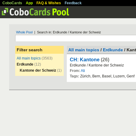
CoboCards
App
FAQ & Wishes
Feedback
Whole Pool
| Search in: Erdkunde / Kantone der Schweiz
Filter search
All main topics
/
Erdkunde
/ Kan
All main topics
(3563)
CH: Kantone
(26)
Erdkunde
(12)
Erdkunde
/
Kantone
der
Schweiz
Kantone der Schweiz
(1)
From:
Ati
Tags:
Z
ü
rich
,
Bern
,
Basel
,
Luzern
,
Genf