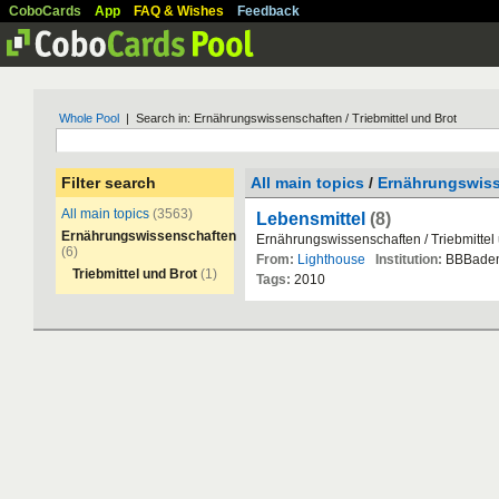
CoboCards
App
FAQ & Wishes
Feedback
Whole Pool
| Search in: Ernährungswissenschaften / Triebmittel und Brot
Filter search
All main topics
/
Ernährungswis
All main topics
(3563)
Lebensmittel
(8)
Ernährungswissenschaften
Ern
ä
hrungswissenschaften
/
Triebmittel
(6)
From:
Lighthouse
Institution:
BBBade
Triebmittel und Brot
(1)
Tags:
2010