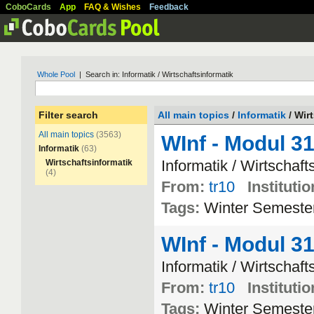
CoboCards
App
FAQ & Wishes
Feedback
Whole Pool
| Search in: Informatik / Wirtschaftsinformatik
Filter search
All main topics
/
Informatik
/ Wir
All main topics
(3563)
WInf - Modul 3
Informatik
(63)
Informatik
/
Wirtschaft
Wirtschaftsinformatik
(4)
From:
tr10
Institutio
Tags:
Winter
Semeste
WInf - Modul 3
Informatik
/
Wirtschaft
From:
tr10
Institutio
Tags:
Winter
Semeste