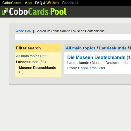
CoboCards
App
FAQ & Wishes
Feedback
Whole Pool
| Search in: Landeskunde / Museen Deutschlands
Filter search
All main topics
/
Landeskunde
/
All main topics
(3563)
Die Museen Deutschlands
(1
Landeskunde
(51)
Landeskunde
/
Museen
Deutschlands
Museen Deutschlands
From:
CoboCards-User
(1)