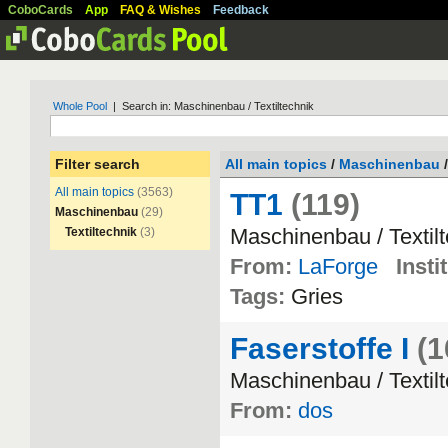
CoboCards
App
FAQ & Wishes
Feedback
Whole Pool
| Search in: Maschinenbau / Textiltechnik
Filter search
All main topics
/
Maschinenbau
/
All main topics
(3563)
TT1
(119)
Maschinenbau
(29)
Maschinenbau
/
Textil
Textiltechnik
(3)
From:
LaForge
Insti
Tags:
Gries
Faserstoffe I
(1
Maschinenbau
/
Textil
From:
dos