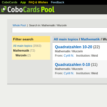
CoboCards
App
FAQ & Wishes
Feedback
Whole Pool
| Search in: Mathematik / Wurzeln
Filter search
All main topics
/
Mathematik
/ Wu
All main topics
(3563)
Quadratzahlen 10-20
(22)
Mathematik
(72)
Mathematik
/
Wurzeln
Wurzeln
(2)
From:
Cyrill N.
Institution:
Weid
Quadratzahlen 0-10
(11)
Mathematik
/
Wurzeln
From:
Cyrill N.
Institution:
Weid