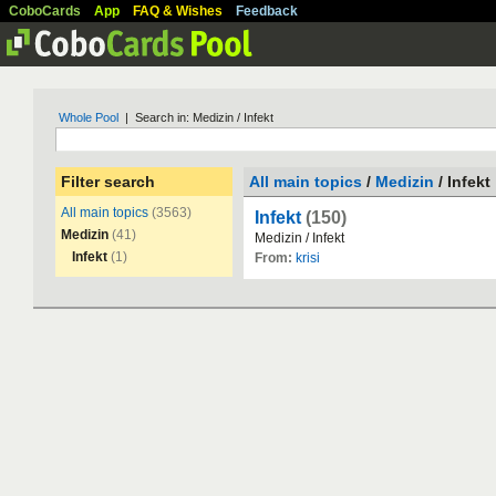
CoboCards
App
FAQ & Wishes
Feedback
Whole Pool
| Search in: Medizin / Infekt
Filter search
All main topics
/
Medizin
/ Infekt
All main topics
(3563)
Infekt
(150)
Medizin
(41)
Medizin
/
Infekt
Infekt
(1)
From:
krisi