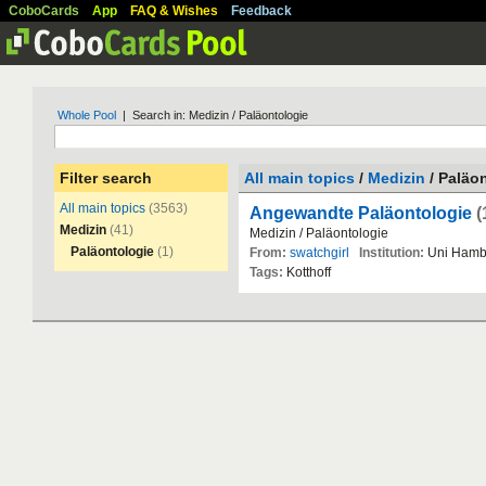
CoboCards
App
FAQ & Wishes
Feedback
Whole Pool
| Search in: Medizin / Paläontologie
Filter search
All main topics
/
Medizin
/ Paläo
All main topics
(3563)
Angewandte Paläontologie
(
Medizin
(41)
Medizin
/
Pal
ä
ontologie
Paläontologie
(1)
From:
swatchgirl
Institution:
Uni
Hamb
Tags:
Kotthoff