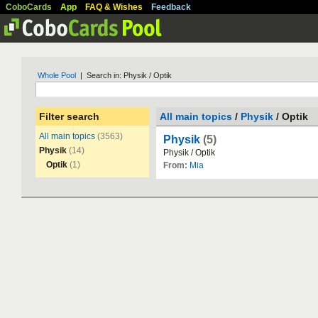
CoboCards
App
FAQ & Wishes
Feedback
Whole Pool
| Search in: Physik / Optik
Filter search
All main topics
/
Physik
/ Optik
All main topics
(3563)
Physik
(5)
Physik
(14)
Physik
/
Optik
Optik
(1)
From:
Mia