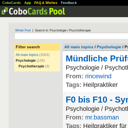
CoboCards
App
FAQ & Wishes
Feedback
Whole Pool
| Search in: Psychologie / Psychotherapie
Filter search
All main topics
/
Psychologie
/ P
All main topics
(3563)
Mündliche Prü
Psychologie
(135)
Psychologie
/
Psychot
Psychotherapie
(3)
From:
rincewind
Tags:
Heilpraktiker
F0 bis F10 - S
Psychologie
/
Psychot
From:
mr.bassman
Tags:
Heilpraktiker
f
ü
r