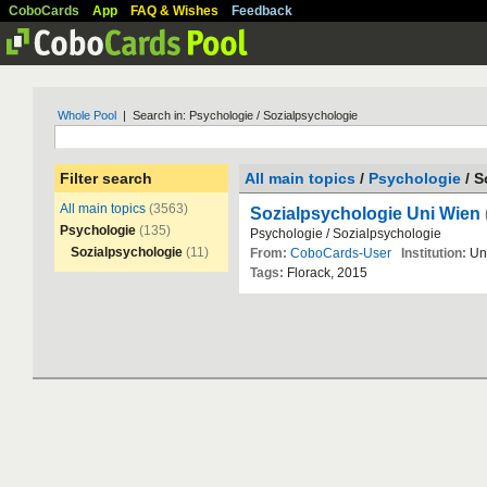
CoboCards
App
FAQ & Wishes
Feedback
Whole Pool
| Search in: Psychologie / Sozialpsychologie
Filter search
All main topics
/
Psychologie
/ S
All main topics
(3563)
Sozialpsychologie Uni Wien
Psychologie
(135)
Psychologie
/
Sozialpsychologie
Sozialpsychologie
(11)
From:
CoboCards-User
Institution:
Uni
Tags:
Florack
,
2015