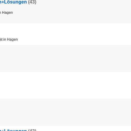
en+Lösungen
(43)
n
Hagen
ä
t
in
Hagen