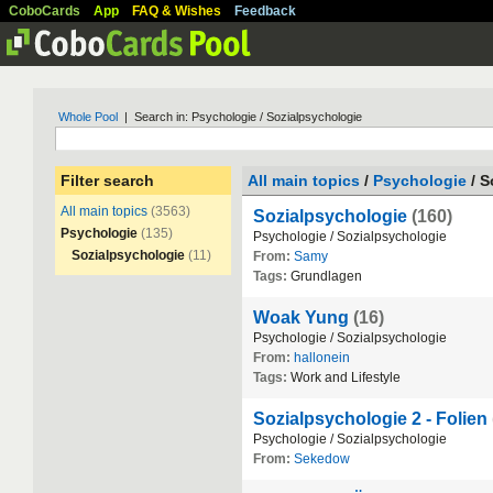
CoboCards
App
FAQ & Wishes
Feedback
Whole Pool
| Search in: Psychologie / Sozialpsychologie
Filter search
All main topics
/
Psychologie
/ S
All main topics
(3563)
Sozialpsychologie
(160)
Psychologie
(135)
Psychologie
/
Sozialpsychologie
Sozialpsychologie
(11)
From:
Samy
Tags:
Grundlagen
Woak Yung
(16)
Psychologie
/
Sozialpsychologie
From:
hallonein
Tags:
Work
and
Lifestyle
Sozialpsychologie 2 - Folien
Psychologie
/
Sozialpsychologie
From:
Sekedow