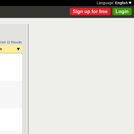
Language:
English
Sign up for free
Login
from 11 Results
on