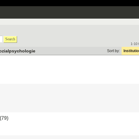
Search
1-10 
ozialpsychologie
Sort by:
Instituti
(79)