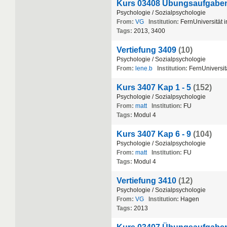
Kurs 03408 Übungsaufgab
Psychologie
/
Sozialpsychologie
From:
VG
Institution:
FernUniversit
ä
t
i
Tags:
2013
,
3400
Vertiefung 3409
(10)
Psychologie
/
Sozialpsychologie
From:
lene.b
Institution:
FernUniversit
Kurs 3407 Kap 1 - 5
(152)
Psychologie
/
Sozialpsychologie
From:
matt
Institution:
FU
Tags:
Modul
4
Kurs 3407 Kap 6 - 9
(104)
Psychologie
/
Sozialpsychologie
From:
matt
Institution:
FU
Tags:
Modul
4
Vertiefung 3410
(12)
Psychologie
/
Sozialpsychologie
From:
VG
Institution:
Hagen
Tags:
2013