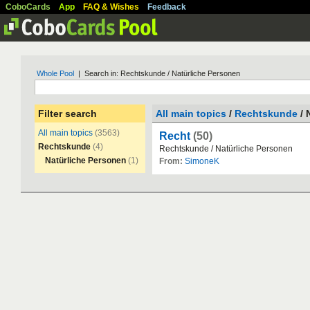
CoboCards
App
FAQ & Wishes
Feedback
Whole Pool
| Search in: Rechtskunde / Natürliche Personen
Filter search
All main topics
/
Rechtskunde
/ 
All main topics
(3563)
Recht
(50)
Rechtskunde
(4)
Rechtskunde
/
Nat
ü
rliche
Personen
Natürliche Personen
(1)
From:
SimoneK