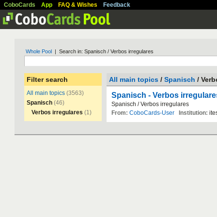
CoboCards
App
FAQ & Wishes
Feedback
Whole Pool
| Search in: Spanisch / Verbos irregulares
Filter search
All main topics
/
Spanisch
/ Verb
All main topics
(3563)
Spanisch - Verbos irregulare
Spanisch
(46)
Spanisch
/
Verbos
irregulares
Verbos irregulares
(1)
From:
CoboCards-User
Institution:
it