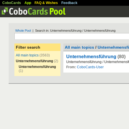
CoboCards
App
FAQ & Wishes
Feedback
Whole Pool
| Search in: Unternehmensführung / Unternehmensführung
Filter search
All main topics
/
Unternehmensf
All main topics
(3563)
Unternehmensführung
(80)
Unternehmensführung
(2)
Unternehmensf
ü
hrung
/
Unternehmensf
Unternehmensführung
From:
CoboCards-User
(1)